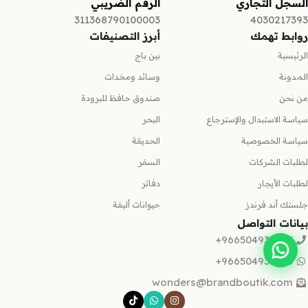
السجل التجاري
الرقم الضريبي
311368790100003
4030217393
روابط تهمك
أبرز التصنيفات
الرئيسية
بين باج
المدونة
وسائد ومخدات
من نحن
صندوق حافظ للبرودة
سياسة الاستبدال والإسترجاع
البحر
سياسة الخصوصية
الحديقة
لطلبات الشركات
السفر
لطلبات الأيجار
دفاتر
جلستك أند فرندز
حيوانات أليفة
بيانات التواصل
966504935665+
966504935665+
wonders@brandboutik.com