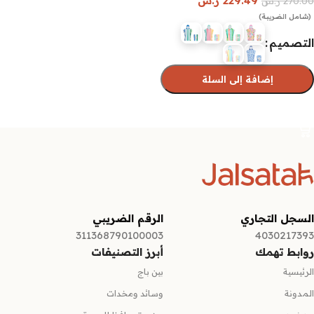
229.49
ر.س
270.00
ر.س
(شامل الضريبة)
التصميم
إضافة إلى السلة
تحديد أحد الخيارات
السجل التجاري
الرقم الضريبي
311368790100003
4030217393
روابط تهمك
أبرز التصنيفات
الرئيسية
بين باج
المدونة
وسائد ومخدات