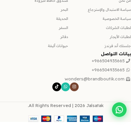
من نحن
صندوق حافظ للبرودة
سياسة الاستبدال والإسترجاع
البحر
سياسة الخصوصية
الحديقة
لطلبات الشركات
السفر
لطلبات الأيجار
دفاتر
جلستك أند فرندز
حيوانات أليفة
بيانات التواصل
966504935665+
966504935665+
wonders@brandboutik.com
All Rights Reserved | 2026 Jalsatak.