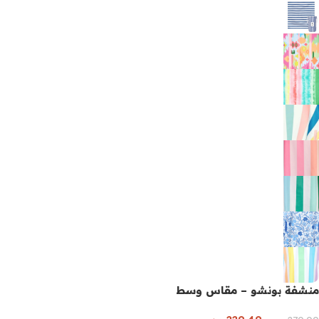
منشفة بونشو – مقاس وسط