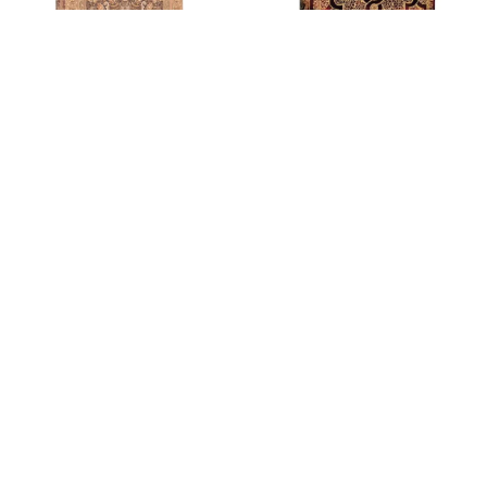
-50%
-50%
دفتر Mystique – مقاس وسط
دفتر Terrene – مقاس وسط ”
” مخطط “
مخطط “
69.00
ر.س
66.50
ر.س
138.00
ر.س
133.00
ر.س
(شامل الضريبة)
(شامل الضريبة)
إضافة إلى السلة
إضافة إلى السلة
→
8
7
6
…
4
3
2
1