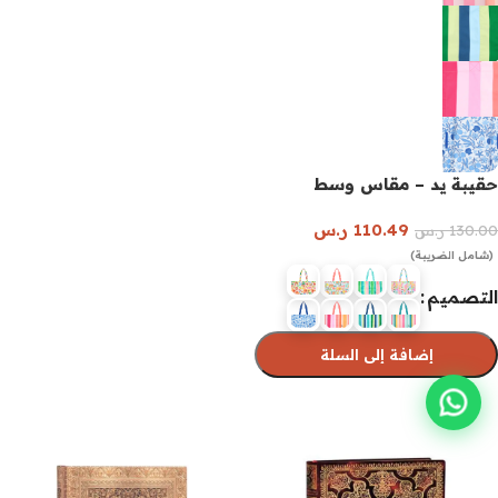
حقيبة يد – مقاس وسط
110.49
ر.س
130.00
ر.س
(شامل الضريبة)
التصميم
إضافة إلى السلة
تحديد أحد الخيارات