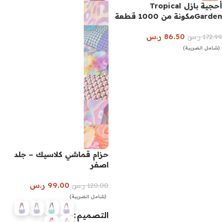
أحجية بازل Tropical
Gardenمكونة من 1000 قطعة
86.50
ر.س
172.99
ر.س
(شامل الضريبة)
إضافة إلى السلة
حزام قماشي كلاسيك – جلد
اصفر
99.00
ر.س
120.00
ر.س
(شامل الضريبة)
التصميم