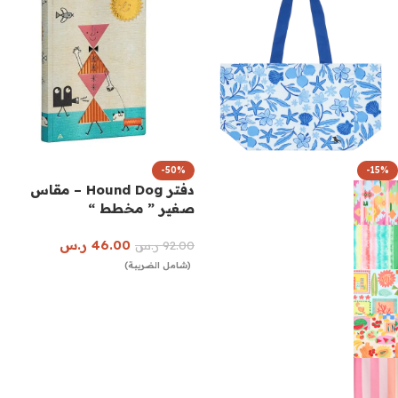
-50%
-15%
دفتر Hound Dog – مقاس
صغير ” مخطط “
46.00
ر.س
92.00
ر.س
(شامل الضريبة)
إضافة إلى السلة