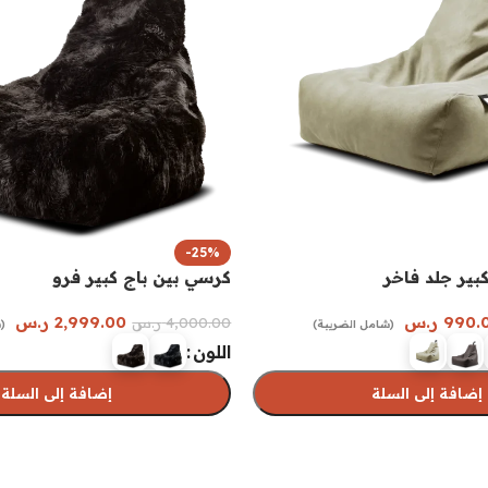
-25%
بير جلد فاخر
كرسي بين باج كبير فرو
990.
ر.س
2,999.00
ر.س
4,000.00
ر.س
(شامل الضريبة)
(
اللون
إضافة إلى السلة
إضافة إلى السلة
رات
تحديد أحد الخيارات