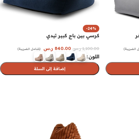
-24%
ر
كرسي بين باج كبير تيدي
840.00
ر.س
1,100.00
ر.س
 الضريبة)
(شامل الضريبة)
اللون
إضافة إلى السلة
تحديد أحد الخيارات