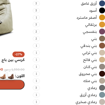
أزرق غامق
3
أسود
3
أصفر ماسترد
1
برتقالي
3
بنفسجي
2
بني
2
بني بندقي
1
بني ترابي
1
-27%
بني فاتح
كرسي بين باج ك
1
بني كتان
1
00
1,350.00
ر.س
بني محروق
1
اللون
بني منك
1
رمادي
3
رمادي أزرق
1
تحديد أحد الخيا
رمادي صخري
1