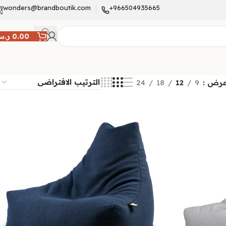
wonders@brandboutik.com
966504935665+
0.00
ر.
رض
9
12
18
24