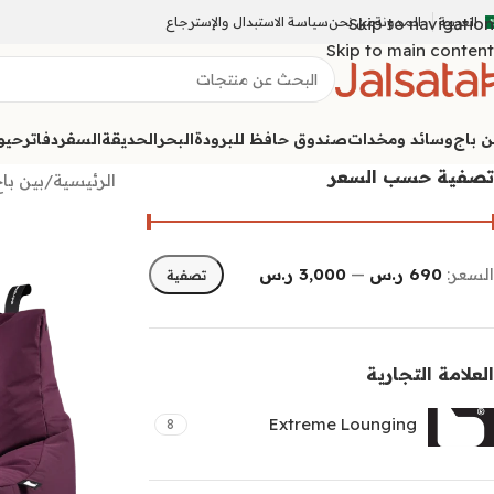
العربية
المدونة
Skip to navigation
من نحن
سياسة الاستبدال والإسترجاع
Skip to main content
ن باج
وسائد ومخدات
صندوق حافظ للبرودة
البحر
الحديقة
السفر
دفاتر
حيوا
تصفية حسب السعر
الرئيسية
/
بين با
السعر:
690 ر.س
—
3,000 ر.س
تصفية
العلامة التجارية
Extreme Lounging
8