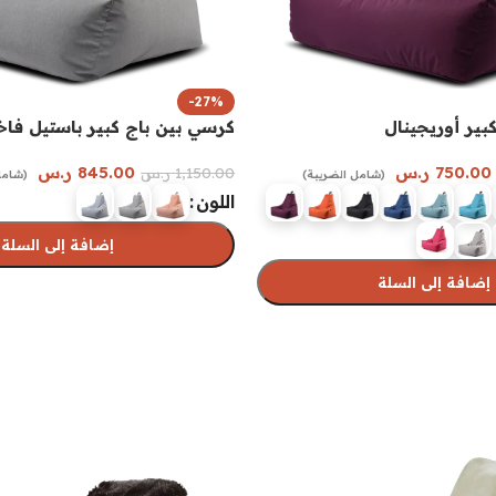
-27%
بير أوريجينال
كرسي بين باج كبير باستيل فاخ
750.00
ر.س
845.00
ر.س
1,150.00
ر.س
(شامل الضريبة)
(شامل
اللون
إضافة إلى السلة
إضافة إلى السلة
تحديد أحد الخيارات
رات