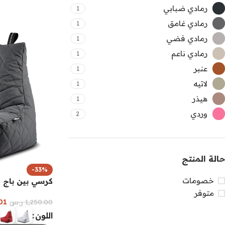
رمادي ضبابي
1
رمادي غامق
1
رمادي فضي
1
رمادي ناعم
1
عنبر
1
لاتيه
1
هيذر
1
وردي
2
حالة المنتج
-33%
خصومات
كرسي بين باج 
متوفر
01
1,250.00
ر.س
اللون