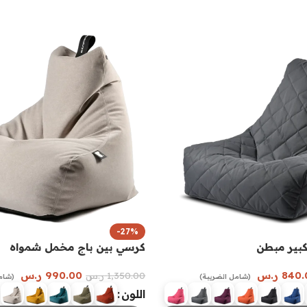
-27%
كبير مبطن
كرسي بين باج مخمل شمواه
840.
ر.س
990.00
ر.س
1,350.00
ر.س
(شامل الضريبة)
(شام
اللون