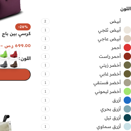
اللون
أبيض
2
-26%
أبيض ثلجي
1
كرسي بين باج ك
أبيض عاجي
1
699.00
ر.س
–
أحمر
2
أحمر راست
1
اللون
أخضر زيتي
1
أخضر غابي
1
أخضر فستقي
1
تحديد أحد الخيا
أخضر ليموني
1
أزرق
1
أزرق بحري
1
أزرق تيل
1
أزرق سماوي
1