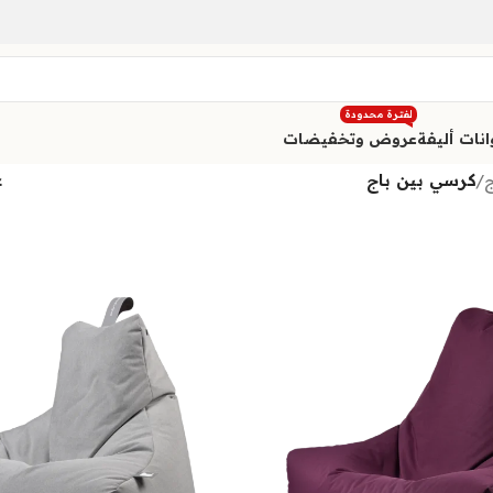
لفترة محدودة
نات أليفة
عروض وتخفيضات
ج
/
كرسي بين باج
ع