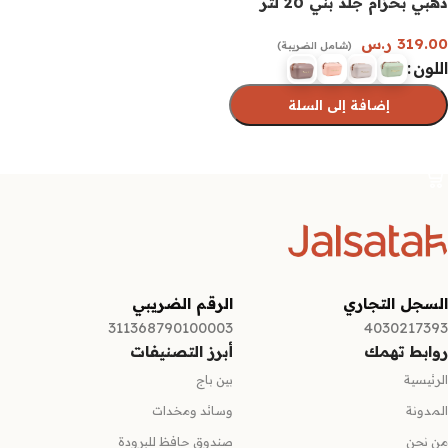
ذهبي بحزام جلد بني 20 لتر
319.00
ر.س
(شامل الضريبة)
اللون
إضافة إلى السلة
تحديد أحد الخيارات
السجل التجاري
الرقم الضريبي
311368790100003
4030217393
روابط تهمك
أبرز التصنيفات
الرئيسية
بين باج
المدونة
وسائد ومخدات
من نحن
صندوق حافظ للبرودة