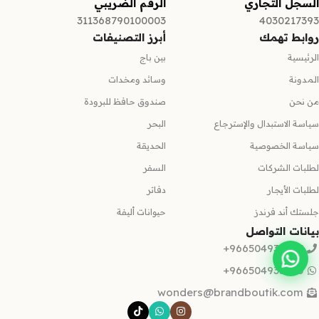
السجل التجاري
الرقم الضريبي
311368790100003
4030217393
روابط تهمك
أبرز التصنيفات
الرئيسية
بين باج
المدونة
وسائد ومخدات
من نحن
صندوق حافظ للبرودة
سياسة الاستبدال والإسترجاع
البحر
سياسة الخصوصية
الحديقة
لطلبات الشركات
السفر
لطلبات الأيجار
دفاتر
جلستك أند فرندز
حيوانات أليفة
بيانات التواصل
966504935665+
966504935665+
wonders@brandboutik.com