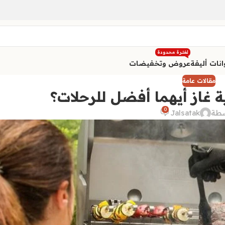
لفترة محدودة
نات أليفة
عروض وتخفيضات
مقالات عامة
 غاز أيهما أفضل للرحلات؟
0
سطة
Jalsatak