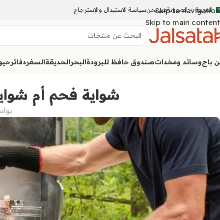
العربية
المدونة
Skip to navigation
من نحن
سياسة الاستبدال والإسترجاع
Skip to main content
ن باج
وسائد ومخدات
صندوق حافظ للبرودة
البحر
الحديقة
السفر
دفاتر
حيوا
شواية فحم أم شواية
بوا