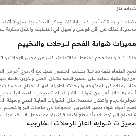
شواية غاز
بضغطة واحدة تبدأ حرارة شواية غاز، ويمكن التحكم بها بسهولة أثناء ال
محدودًا، كذلك هي أقل فوضى وأسهل في التنظيف والنقل مقارنة ببع
مميزات شواية الفحم للرحلات والتخييم
ما زالت شواية الفحم تحتفظ بمكانتها عند كثير من محبي الرحلات والت
تمنح الطعام نكهة مدخنة يصعب الحصول عليها مع أي نوع آخر من الش
حرارتها عالية تساعد على تحمير اللحم بشكل أفضل وتكوين طبقة غنية
مناسبة للأماكن المفتوحة والرحلات الطويلة، لأنها لا تحتاج أسطوانات 
أسعارها غالبًا أقل من شوايات الغاز، لذلك تعتبر خيارا اقتصاديا لمحبي
تتوفر بأحجام وأشكال متعددة، مثل الشوايات القابلة للطي وسهلة الح
تمنح أجواء شواء يحبها الكثيرين، خصوصًا في جلسات البر والتخييم الل
لا تحتاج إلى توصيلات أو قطع إضافية كثيرة، مما يجعل استخدامها بسي
مميزات شواية الغاز للرحلات الخارجية