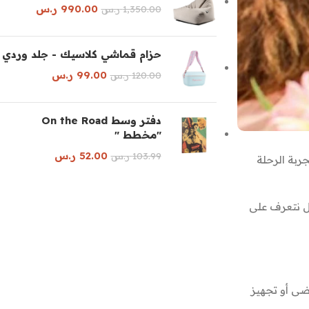
990.00
ر.س
1,350.00
ر.س
حزام قماشي كلاسيك - جلد وردي
99.00
ر.س
120.00
ر.س
دفتر وسط On the Road
"مخطط "
52.00
ر.س
103.99
ر.س
ربة الرحلة
ل نتعرف على
ضى أو تجهيز