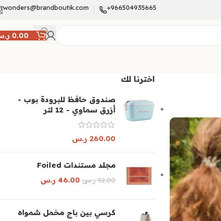
wonders@brandboutik.com
966504935665+
0.00
ر.
اخترنا لك
صندوق حافظ للبرودة بوب -
أزرق سماوي - 12 لتر
260.00
ر.س
مجلد مستندات Foiled
46.00
ر.س
92.00
ر.س
كرسي بين باج مخمل شمواه