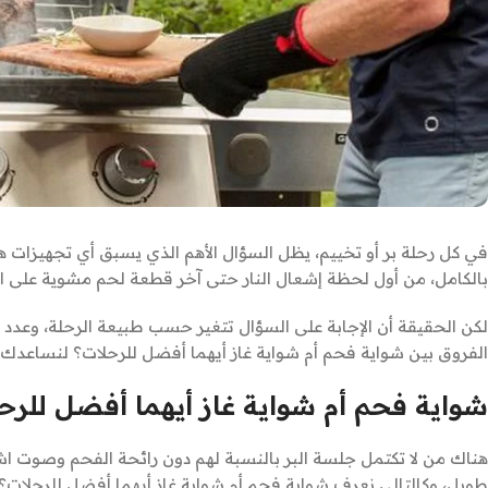
في كل رحلة بر أو تخييم، يظل السؤال الأهم الذي يسبق أي تجهيزات هو:
بالكامل، من أول لحظة إشعال النار حتى آخر قطعة لحم مشوية على ا
لكن الحقيقة أن الإجابة على السؤال تتغير حسب طبيعة الرحلة، وعدد
الفروق بين شواية فحم أم شواية غاز أيهما أفضل للرحلات؟ لنساعدك عل
شواية فحم أم شواية غاز أيهما أفضل للرح
هناك من لا تكتمل جلسة البر بالنسبة لهم دون رائحة الفحم وصوت اش
طويل، وكالتالي نعرف شواية فحم أم شواية غاز أيهما أفضل للرحلات؟: