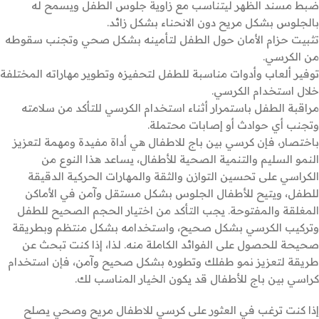
ضبط مسند الظهر ليتناسب مع زاوية جلوس الطفل ويسمح له
بالجلوس بشكل مريح دون الانحناء بشكل زائد.
تثبيت حزام الأمان حول الطفل لتأمينه بشكل صحي وتجنب سقوطه
من الكرسي.
توفير ألعاب وأدوات مناسبة للطفل لتحفيزه وتطوير مهاراته المختلفة
خلال استخدام الكرسي.
مراقبة الطفل باستمرار أثناء استخدام الكرسي للتأكد من سلامته
وتجنب أي حوادث أو إصابات محتملة.
باختصار، فإن كرسي بين باج للاطفال هي أداة مفيدة ومهمة لتعزيز
النمو السليم والتنمية الصحية للأطفال، يساعد هذا النوع من
الكراسي على تحسين التوازن والثقة والمهارات الحركية الدقيقة
للطفل، ويتيح للأطفال الجلوس بشكل مستقل وآمن في الأماكن
المغلقة والمفتوحة. يجب التأكد من اختيار الحجم الصحيح للطفل
وتركيب الكرسي بشكل صحيح، واستخدامه بشكل منتظم وبطريقة
صحيحة للحصول على الفوائد الكاملة منه. لذا، إذا كنت تبحث عن
طريقة لتعزيز نمو طفلك وتطوره بشكل صحيح وآمن، فإن استخدام
كراسي بين باج للأطفال قد يكون الخيار المناسب لك.
إذا كنت ترغب في العثور على كرسي للاطفال مريح وصحي يصلح