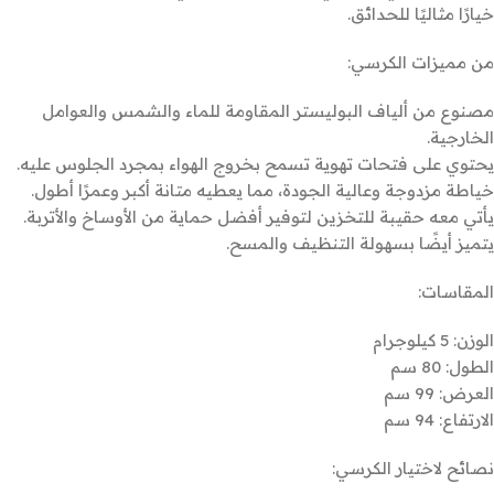
خيارًا مثاليًا للحدائق.
من مميزات الكرسي:
مصنوع من ألياف البوليستر المقاومة للماء والشمس والعوامل
الخارجية.
يحتوي على فتحات تهوية تسمح بخروج الهواء بمجرد الجلوس عليه.
خياطة مزدوجة وعالية الجودة، مما يعطيه متانة أكبر وعمرًا أطول.
يأتي معه حقيبة للتخزين لتوفير أفضل حماية من الأوساخ والأتربة.
يتميز أيضًا بسهولة التنظيف والمسح.
المقاسات:
الوزن: 5 كيلوجرام
الطول: 80 سم
العرض: 99 سم
الارتفاع: 94 سم
نصائح لاختيار الكرسي: