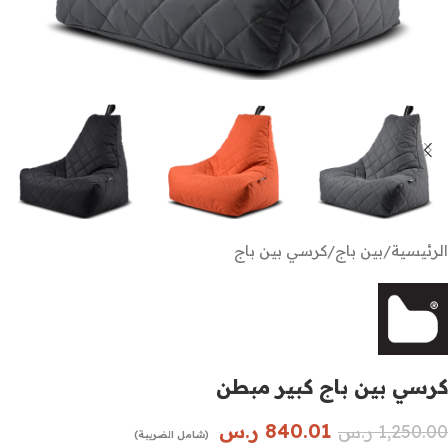
الرئيسية
/
بين باج
/
كرسي بين باج
كرسي بين باج كبير مبطن
840.01
ر.س
1,250.00
ر.س
(شامل الضريبة)