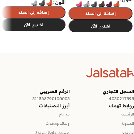
اللون
إضافة إلى السلة
إضافة إلى السلة
اشتري الآن
اشتري الآن
تحديد أحد الخيارات
تحديد أحد الخيارات
السجل التجاري
الرقم الضريبي
311368790100003
4030217393
روابط تهمك
أبرز التصنيفات
الرئيسية
بين باج
المدونة
وسائد ومخدات
من نحن
صندوق حافظ للبرودة