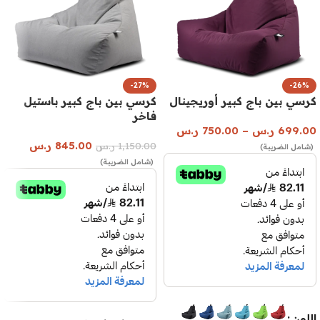
-27%
-26%
كرسي بين باج كبير أوريجينال
كرسي بين باج كبير باستيل
فاخر
699.00
ر.س
–
750.00
ر.س
845.00
ر.س
1,150.00
ر.س
(شامل الضريبة)
(شامل الضريبة)
اللون