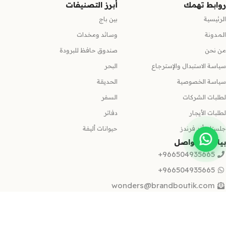
روابط تهمك
أبرز التصنيفات
الرئيسية
بين باج
المدونة
وسائد ومخدات
من نحن
صندوق حافظ للبرودة
سياسة الاستبدال والإسترجاع
البحر
سياسة الخصوصية
الحديقة
لطلبات الشركات
السفر
لطلبات الأيجار
دفاتر
جلستك أند فرندز
حيوانات أليفة
بيانات التواصل
966504935665+
966504935665+
wonders@brandboutik.com