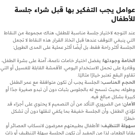
عوامل يجب التفكير بها قبل شراء جلسة
للأطفال
عند التوجه لاختيار جلسة مناسبة للطفل، هناك مجموعة من النقاط
التي ينبغي التوقف عندها قبل اتخاذ القرار. هذه النقاط لا تجعل
الجلسة أكثر راحة فقط، بل أيضًا أكثر عملية على المدى الطويل:
الخامة وجودتها:
يفضل اختيار خامات ناعمة، آمنة على بشرة الطفل،
وقادرة على تحمل الاستخدام اليومي. الأقمشة القابلة للغسيل أو التي
تقاوم البقع تعتبر خيارًا مثاليًا.
الحجم المناسب:
الجلسة يجب أن تكون متوافقة مع عمر الطفل
وطوله، بحيث تسمح له بالجلوس بثبات دون أن تبدو صغيرة جدًا أو
كبيرة بشكل مبالغ فيه.
الأمان:
من الضروري التأكد من أن التصميم لا يحتوي على أجزاء قد
تؤذي الطفل، وأن الجلسة خفيفة بما يكفي لنقلها دون أن تشكل
خطرًا.
سهولة التنظيف:
الأطفال بطبيعتهم معرضون لانسكاب العصائر أو
بقايا الطعام، لذا من المفيد أن تكون الجلسة سهلة التنظيف أو ذات