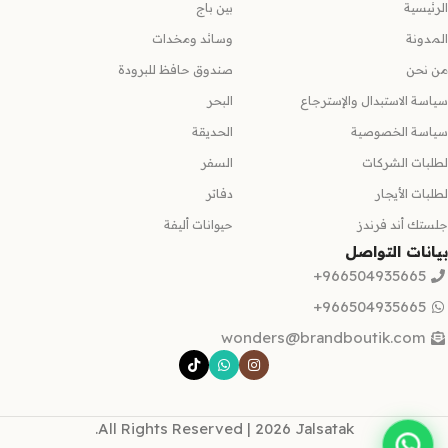
الرئيسية
بين باج
المدونة
وسائد ومخدات
من نحن
صندوق حافظ للبرودة
سياسة الاستبدال والإسترجاع
البحر
سياسة الخصوصية
الحديقة
لطلبات الشركات
السفر
لطلبات الأيجار
دفاتر
جلستك أند فرندز
حيوانات أليفة
بيانات التواصل
966504935665+
966504935665+
wonders@brandboutik.com
All Rights Reserved | 2026 Jalsatak.