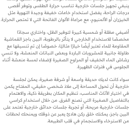
ينبغي تجهيز جلسات خارجية تناسب حرارة الطقس وتوفر أقصى
درجات الراحة، يفضل استخدام خامات خفيفة وجيدة التهوية مثل
الخيزران أو الألمنيوم، مع مراعاة الألوان الفاتحة التي لا تمتص الحرارة.
أضيفي مظلة أو شمسية كبيرة لتوفير الظل، واختاري سجادًا
مخصصًا للاستخدام الخارجي لا يتأثر بالرطوبة، البين باجز القماشية
المقاومة للماء تعتبر أيضًا خيارًا مثاليًا، خصوصًا إن تم تنسيقها مع
طاولة جانبية للمشروبات الباردة وبعض النباتات المنعشة، ولا تنسي
رشاش الماء الخفيف أو المراوح الصغيرة لإضفاء لمسة منعشة أثناء
الجلوس في فترات الظهيرة.
سواء كانت لديك حديقة واسعة أو شرفة صغيرة، يمكن لجلسة
خارجية أن تحول المساحة إلى ملاذ شخصي حقيقي، المفتاح يكمن
في اختيار الأثاث المناسب، تنظيم المكان بطريقة ذكية، والاهتمام
بالتفاصيل الصغيرة التي تصنع الفرق. من خلال استخدام كراسي
جلسات خارجية مريحة، أو تجربة جلسات حدائق خارجية تعتمد على
البين باجز، يمكنك خلق ركن هادئ يعبر عن ذوقك ويمنحك لحظات
من الاسترخاء والاستجمام في قلب الطبيعة.