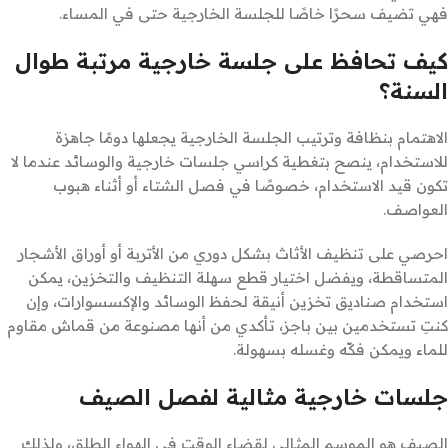
فهي تضيف سحرًا خاصًا للجلسة الخارجية حتى في المساء.
كيف تحافظ على جلسة خارجية مرتبة طوال
السنة؟
الاهتمام بنظافة وترتيب الجلسة الخارجية يجعلها دومًا جاهزة
للاستخدام، ينصح بتغطية كراسي جلسات خارجية والوسائد عندما لا
تكون قيد الاستخدام، خصوصًا في فصل الشتاء أو أثناء هبوب
العواصف.
احرصي على تنظيف الأثاث بشكل دوري من الأتربة أو أوراق الأشجار
المتساقطة، ويفضل اختيار قطع سهلة التنظيف والتخزين، يمكن
استخدام صناديق تخزين أنيقة لحفظ الوسائد والإكسسوارات، وإن
كنتِ تستخدمين بين باجز، تأكدي من أنها مصنوعة من قماش مقاوم
للماء ويمكن فكّه وغسله بسهولة.
جلسات خارجية مثالية لفصل الصيف
الصيف هو الموسم المثالي لقضاء الوقت في الهواء الطلق، ولذلك