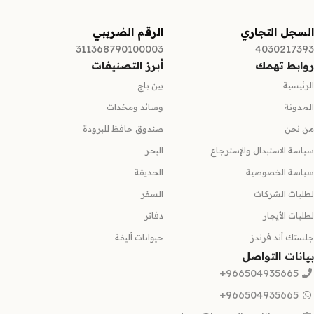
السجل التجاري
الرقم الضريبي
311368790100003
4030217393
روابط تهمك
أبرز التصنيفات
الرئيسية
بين باج
المدونة
وسائد ومخدات
من نحن
صندوق حافظ للبرودة
سياسة الاستبدال والإسترجاع
البحر
سياسة الخصوصية
الحديقة
لطلبات الشركات
السفر
لطلبات الأيجار
دفاتر
جلستك أند فرندز
حيوانات أليفة
بيانات التواصل
966504935665+
966504935665+