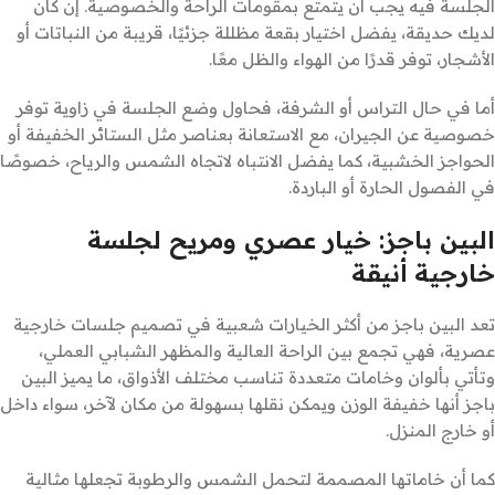
الجلسة فيه يجب أن يتمتع بمقومات الراحة والخصوصية. إن كان
لديك حديقة، يفضل اختيار بقعة مظللة جزئيًا، قريبة من النباتات أو
الأشجار، توفر قدرًا من الهواء والظل معًا.
أما في حال التراس أو الشرفة، فحاول وضع الجلسة في زاوية توفر
خصوصية عن الجيران، مع الاستعانة بعناصر مثل الستائر الخفيفة أو
الحواجز الخشبية، كما يفضل الانتباه لاتجاه الشمس والرياح، خصوصًا
في الفصول الحارة أو الباردة.
البين باجز: خيار عصري ومريح لجلسة
خارجية أنيقة
تعد البين باجز من أكثر الخيارات شعبية في تصميم جلسات خارجية
عصرية، فهي تجمع بين الراحة العالية والمظهر الشبابي العملي،
وتأتي بألوان وخامات متعددة تناسب مختلف الأذواق، ما يميز البين
باجز أنها خفيفة الوزن ويمكن نقلها بسهولة من مكان لآخر، سواء داخل
أو خارج المنزل.
كما أن خاماتها المصممة لتحمل الشمس والرطوبة تجعلها مثالية