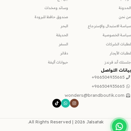
المدونة
وسائد ومخدات
من نحن
صندوق حافظ للبرودة
سياسة الاستبدال والإسترجاع
البحر
سياسة الخصوصية
الحديقة
لطلبات الشركات
السفر
لطلبات الأيجار
دفاتر
جلستك أند فرندز
حيوانات أليفة
بيانات التواصل
966504935665+
966504935665+
wonders@brandboutik.com
All Rights Reserved | 2026 Jalsatak.