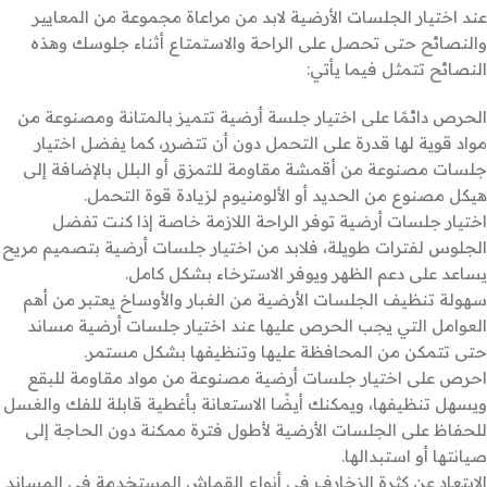
عند اختيار الجلسات الأرضية لابد من مراعاة مجموعة من المعايير
والنصائح حتى تحصل على الراحة والاستمتاع أثناء جلوسك وهذه
النصائح تتمثل فيما يأتي:
الحرص دائمًا على اختيار جلسة أرضية تتميز بالمتانة ومصنوعة من
مواد قوية لها قدرة على التحمل دون أن تتضرر، كما يفضل اختيار
جلسات مصنوعة من أقمشة مقاومة للتمزق أو البلل بالإضافة إلى
هيكل مصنوع من الحديد أو الألومنيوم لزيادة قوة التحمل.
اختيار جلسات أرضية توفر الراحة اللازمة خاصة إذا كنت تفضل
الجلوس لفترات طويلة، فلابد من اختيار جلسات أرضية بتصميم مريح
يساعد على دعم الظهر ويوفر الاسترخاء بشكل كامل.
سهولة تنظيف الجلسات الأرضية من الغبار والأوساخ يعتبر من أهم
العوامل التي يجب الحرص عليها عند اختيار جلسات أرضية مساند
حتى تتمكن من المحافظة عليها وتنظيفها بشكل مستمر.
احرص على اختيار جلسات أرضية مصنوعة من مواد مقاومة للبقع
ويسهل تنظيفها، ويمكنك أيضًا الاستعانة بأغطية قابلة للفك والغسل
للحفاظ على الجلسات الأرضية لأطول فترة ممكنة دون الحاجة إلى
صيانتها أو استبدالها.
الابتعاد عن كثرة الزخارف في أنواع القماش المستخدمة في المساند