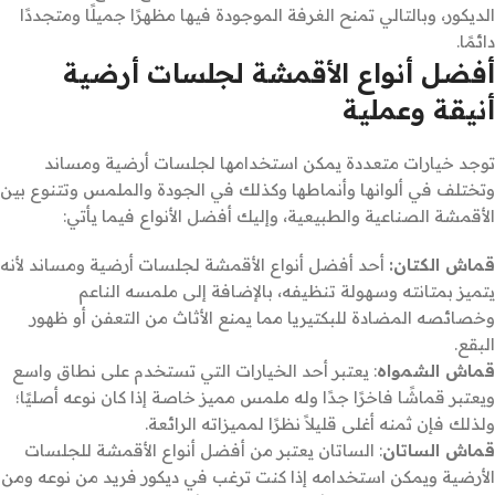
الديكور، وبالتالي تمنح الغرفة الموجودة فيها مظهرًا جميلًا ومتجددًا
دائمًا.
أفضل أنواع الأقمشة لجلسات أرضية
أنيقة وعملية
توجد خيارات متعددة يمكن استخدامها لجلسات أرضية ومساند
وتختلف في ألوانها وأنماطها وكذلك في الجودة والملمس وتتنوع بين
الأقمشة الصناعية والطبيعية، وإليك أفضل الأنواع فيما يأتي:
قماش الكتان:
أحد أفضل أنواع الأقمشة لجلسات أرضية ومساند لأنه
يتميز بمتانته وسهولة تنظيفه، بالإضافة إلى ملمسه الناعم
وخصائصه المضادة للبكتيريا مما يمنع الأثاث من التعفن أو ظهور
البقع.
قماش الشمواه
: يعتبر أحد الخيارات التي تستخدم على نطاق واسع
ويعتبر قماشًا فاخرًا جدًا وله ملمس مميز خاصة إذا كان نوعه أصليًا؛
ولذلك فإن ثمنه أغلى قليلاً نظرًا لمميزاته الرائعة.
قماش الساتان
: الساتان يعتبر من أفضل أنواع الأقمشة للجلسات
الأرضية ويمكن استخدامه إذا كنت ترغب في ديكور فريد من نوعه ومن