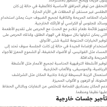
يكون مريحا ويمنح الشعور بالاسترخاء.
التحقق من توفر المرافق الأساسية كالأغطية في حالة إن كان
الطقس غير مستقر، أو المظلات في الأيام الحارة.
شراء المقاعد المريحة والكافية لجميع الضيوف حيث يمكن استخدام
وسائد للجلوس أو الكراسي أو الأرائك الخارجية.
تجهيز قائمة طعام تتلاءم مع الحدث مع الحرص على تقديم الأطعمة
التي يمكن تناولها بكل سهولة في الهواء الطلق، وكذلك الحرص على
توفير الخيارات المتنوعة لتلبية شتى الأذواق.
استخدام الإضاءة الجيدة في حالة إن كانت الجلسة سوف تمتد إلى
المساء مثل الفوانيس، أو الأضواء الخفيفة، أو الشموع المعزز للأجواء
المريحة والدافئة.
توفير الأنشطة الترفيهية المناسبة لجميع الأعمار مثل الأنشطة
الرياضية، والموسيقى، والألعاب الخارجية.
استعمال الزينة البسيطة لزيادة جاذبية المكان مثل الشراشف
الملونة، أو الزهور، و الأكواب المميزة.
دعم المكان بصناديق القمامة للتخلص من النفايات وبالتالي الحفاظ
عليها نظيفا ومنظما.
تأجير جلسات خارجية