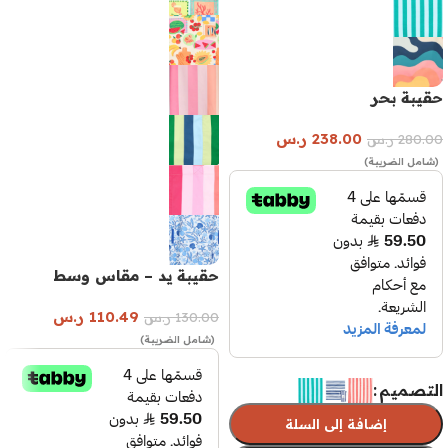
حقيبة بحر
238.00
ر.س
280.00
ر.س
(شامل الضريبة)
حقيبة يد – مقاس وسط
110.49
ر.س
130.00
ر.س
(شامل الضريبة)
التصميم
إضافة إلى السلة