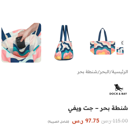
الرئيسية
/
البحر
/
شنطة بحر
شنطة بحر – جت ويفي
97.75
ر.س
115.00
ر.س
(شامل الضريبة)