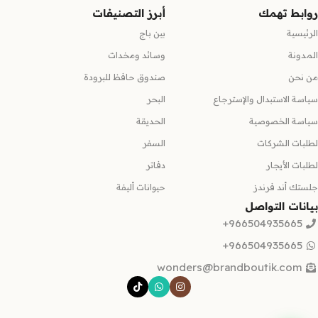
روابط تهمك
أبرز التصنيفات
الرئيسية
بين باج
المدونة
وسائد ومخدات
من نحن
صندوق حافظ للبرودة
سياسة الاستبدال والإسترجاع
البحر
سياسة الخصوصية
الحديقة
لطلبات الشركات
السفر
لطلبات الأيجار
دفاتر
جلستك أند فرندز
حيوانات أليفة
بيانات التواصل
966504935665+
966504935665+
wonders@brandboutik.com