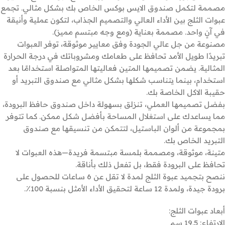
مصممة لتكمل صندوق الايس بوكس الخاص بك بشكل مثالي. تجمع
عبوات الثلج بين الأداء العالي والتصميم الجذاب، لتكون عملية وأنيقة
في آنٍ واحد. مصممة بعناية (ومع وجه مبتسم مميز).
مصنوعة من جل عالي الجودة وفق معايير موثوقة، توفر العبوات
تبريدًا طويل الأمد تحافظ على طعامك ومشروباتك في درجة الحرارة
المثالية. يضمن تصميمها المتين فعاليتها المتواصلة استخدامًا بعد
استخدام، بينما يتناسب شكلها بشكل مثالي مع صندوق التبريد أو
حقيبة الاكل الخاصة بك.
بفضل تصميمها العملي، تنزلق بسهولة داخل صندوق حافظ البرودة،
مما يساعدك على استغلال المساحة بأفضل شكل ممكن. كما تتوفر
بمجموعة من ألوان الباستيل، لتتمكن من تنسيقها مع صندوق
التبريد الخاص بك.
متينة، موثوقة، ومصممة بلمسة مبتسمة فريدة—هذه العبوات لا
تحافظ على البرودة فقط، بل تفعل ذلك بأناقة.
ننصح بتجميد عبوة الثلج لمدة لا تقل عن 6 ساعات للحصول على
برودة جيدة، ولمدة 12 ساعة لتحقيق الأداء الأمثل بنسبة 100٪.
أبعاد عبوات الثلج:
الارتفاع: 19.5 سم