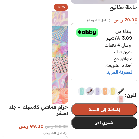
حاملة مفاتيح
-17%
70.00
ر.س
(شامل الضريبة)
اللون
حزام قماشي كلاسيك – جلد
إضافة إلى السلة
اصفر
اشتري الآن
99.00
ر.س
120.00
ر.س
(شامل الضريبة)
تحديد أحد الخيارات