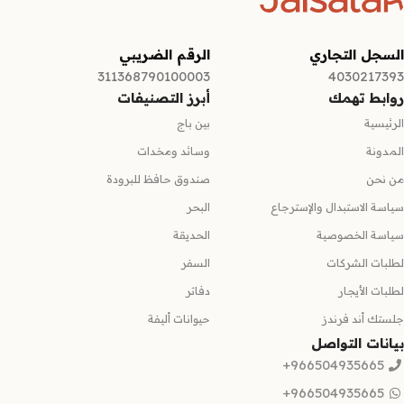
السجل التجاري
الرقم الضريبي
311368790100003
4030217393
روابط تهمك
أبرز التصنيفات
الرئيسية
بين باج
المدونة
وسائد ومخدات
من نحن
صندوق حافظ للبرودة
سياسة الاستبدال والإسترجاع
البحر
سياسة الخصوصية
الحديقة
لطلبات الشركات
السفر
لطلبات الأيجار
دفاتر
جلستك أند فرندز
حيوانات أليفة
بيانات التواصل
966504935665+
966504935665+