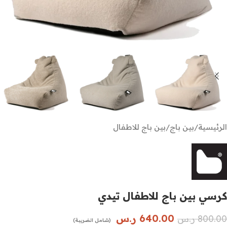
الرئيسية
/
بين باج
/
بين باج للاطفال
كرسي بين باج للاطفال تيدي
640.00
ر.س
800.00
ر.س
(شامل الضريبة)