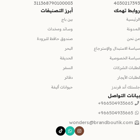
311368790100003
4030217393
روابط تهمك
أبرز التصنيفات
الرئيسية
بين باج
المدونة
وسائد ومخدات
من نحن
صندوق حافظ للبرودة
سياسة الاستبدال والإسترجاع
البحر
سياسة الخصوصية
الحديقة
لطلبات الشركات
السفر
لطلبات الأيجار
دفاتر
جلستك أند فرندز
حيوانات أليفة
بيانات التواصل
966504935665+
966504935665+
wonders@brandboutik.com