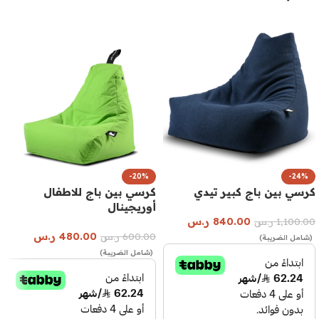
-20%
-24%
كرسي بين باج كبير تيدي
كرسي بين باج للاطفال
أوريجينال
840.00
ر.س
1,100.00
ر.س
480.00
ر.س
600.00
ر.س
(شامل الضريبة)
(شامل الضريبة)