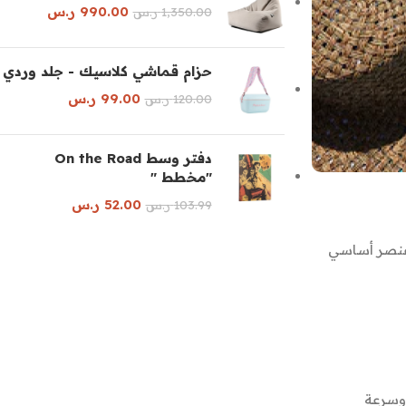
990.00
ر.س
1,350.00
ر.س
حزام قماشي كلاسيك - جلد وردي
99.00
ر.س
120.00
ر.س
دفتر وسط On the Road
"مخطط "
52.00
ر.س
103.99
ر.س
 عنصر أساسي
 وسرعة