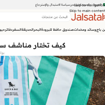
العربية
المدونة
Skip to navigation
من نحن
سياسة الاستبدال والإسترجاع
Skip to main content
ن باج
وسائد ومخدات
صندوق حافظ للبرودة
البحر
الحديقة
السفر
دفاتر
حيوا
كيف تختار مناشف سبا
بوا