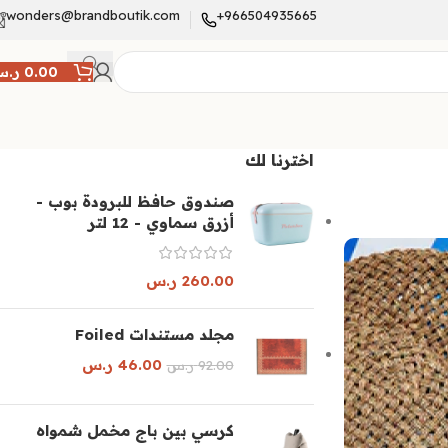
wonders@brandboutik.com
966504935665+
0.00
ر.
اخترنا لك
صندوق حافظ للبرودة بوب -
أزرق سماوي - 12 لتر
260.00
ر.س
مجلد مستندات Foiled
46.00
ر.س
92.00
ر.س
كرسي بين باج مخمل شمواه