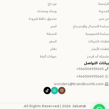
الرئيسية
بين باج
المدونة
وسائد ومخدات
من نحن
صندوق حافظ للبرودة
سياسة الاستبدال والإسترجاع
البحر
سياسة الخصوصية
الحديقة
لطلبات الشركات
السفر
لطلبات الأيجار
دفاتر
جلستك أند فرندز
حيوانات أليفة
بيانات التواصل
966504935665+
966504935665+
wonders@brandboutik.com
All Rights Reserved | 2026 Jalsatak.