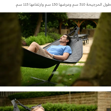
طول المرجيحة 310 سم وعرضها 130 سم وارتفاعها 115 سم.