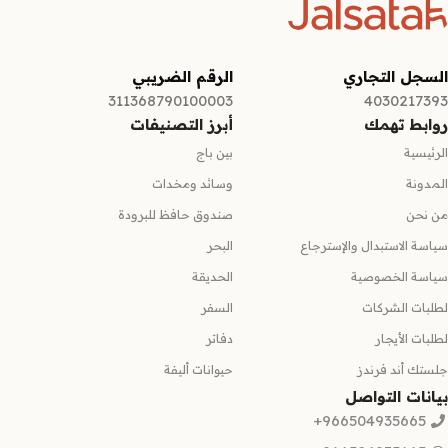
السجل التجاري
الرقم الضريبي
311368790100003
4030217393
روابط تهمك
أبرز التصنيفات
الرئيسية
بين باج
المدونة
وسائد ومخدات
من نحن
صندوق حافظ للبرودة
سياسة الاستبدال والإسترجاع
البحر
سياسة الخصوصية
الحديقة
لطلبات الشركات
السفر
لطلبات الأيجار
دفاتر
جلستك أند فرندز
حيوانات أليفة
بيانات التواصل
966504935665+