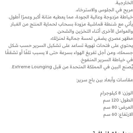
الخارجية.
مريح في الجلوس والاسترخاء.
خياطة مزدوجة وعالية الجودة، مما يعطيه متانة أكبر وعمرًا أطول.
يأتي مع شنطة قماشية مزودة بسحاب لحماية المنتج من الغبار
والعوامل الأخرى أثناء التخزين والشحن.
مظهر عصري يضفي لمسة جمالية لمنزلك.
يحتوي على فتحات تهوية تساعد على تشكيل السرير حسب شكل
جسمك، ومن أجل تفريغ الهواء بسرعة حتى لا يسبب تلفًا أو تشققًا
في خياطة السرير المنفوخ.
يُصنع البين في المملكة المتحدة من قبل Extreme Lounging.
مقاسات وأبعاد بين باج سرير:
الوزن: 8 كيلوجرام
الطول: 120 سم
العرض: 80 سم
الارتفاع: 60 سم