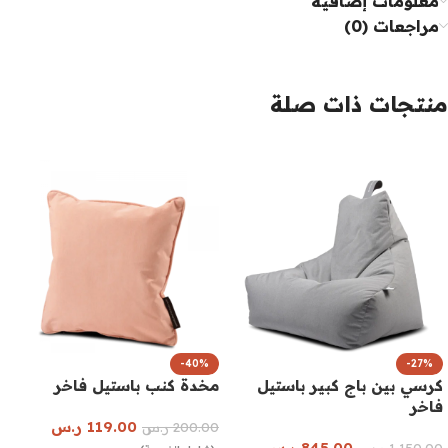
معلومات إضافية
مراجعات (0)
منتجات ذات صلة
-40%
-27%
كرسي بين باج كبير باستيل
مخدة كنب باستيل فاخر
فاخر
119.00
ر.س
200.00
ر.س
845.00
ر.س
1,150.00
ر.س