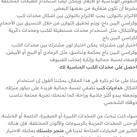
النقوش الهندسية أو الأزهار. ويمكن أيضًا استخدام الطبعات المختلفة
بشرط أن تكون متقاربة من بعضها البعض.
الالتزام بالتوازن: يجب الالتزام بالتوازن بين اشكال مخدات كنب
وكراسي البين باج، ويتم تحقيق التوازن من خلال التنسيق بين الأحجام
والأشكال، مثل استخدام مخدات مستطيلة للكنب ومخدات دائرية
لكراسي البين باج.
اختيار لون مشترك: يمكن اختيار لون مشترك بين مخدات الكنب
وكراسي البين باج بحكمة وتناسق، مثل الرمادي أو البيج أو الأبيض،
لإضفاء لمسة جمالية وإثارة إعجاب الضيوف.
احصل على مخدات الكنب المناسبة لك
بناءً على ما تم ذكره في هذا المقال، يمكننا القول إن استخدام
اشكال
خداديات كنب
تضفي لمسة جمالية فريدة على ديكور منزلك
وتجعله يبدو أكثر جاذبية وراحة، كما تمنحك تجربة ممتعة تناسب
ذوقك الشخصي.
سواء كنت تبحث عن المخدات الكبيرة أو الصغيرة، الناعمة أو الخشنة،
أو حتى المخدات المزينة بالرسومات والألوان المختلفة، فإن هناك
الكثير من الخيارات المتاحة لدينا في
متجر جلستك
يمكنك الاختيار