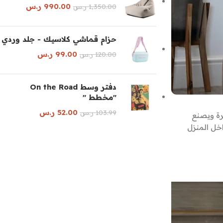
990.00
ر.س
1,350.00
ر.س
حزام قماشي كلاسيك - جلد وردي
99.00
ر.س
120.00
ر.س
دفتر وسط On the Road
"مخطط "
52.00
ر.س
103.99
ر.س
رة ويصنع
اخل المنزل