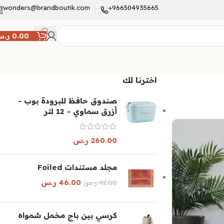
wonders@brandboutik.com
966504935665+
0.00
ر.
اخترنا لك
صندوق حافظ للبرودة بوب -
أزرق سماوي - 12 لتر
260.00
ر.س
مجلد مستندات Foiled
46.00
ر.س
92.00
ر.س
كرسي بين باج مخمل شمواه