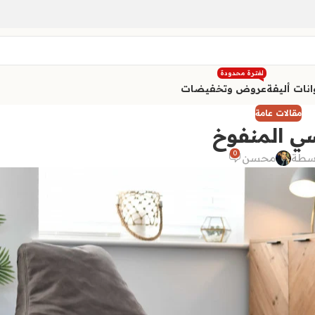
لفترة محدودة
نات أليفة
عروض وتخفيضات
مقالات عامة
ي المنفوخ
0
سطة
محسن