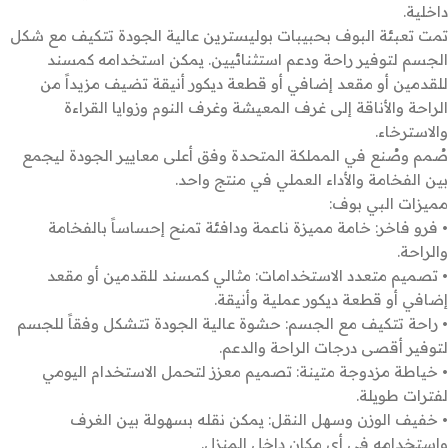
داخلية.
تمت تعبئة البوف بحبيبات بوليسترين عالية الجودة تتكيف مع شكل
الجسم لتوفير راحة ودعم استثنائيين. يمكن استخدامه كمسند
للقدمين أو مقعد إضافي أو قطعة ديكور أنيقة تضيف مزيداً من
الراحة والأناقة إلى غرف المعيشة وغرف النوم وزوايا القراءة
والاسترخاء.
صُمم وصُنع في المملكة المتحدة وفق أعلى معايير الجودة ليجمع
بين الفخامة والأداء العملي في منتج واحد.
مميزات البي بوف:
• فرو فاخر: خامة مميزة ناعمة ودافئة تمنح إحساساً بالفخامة
والراحة.
• تصميم متعدد الاستخدامات: مثالي كمسند للقدمين أو مقعد
إضافي أو قطعة ديكور عملية وأنيقة.
• راحة تتكيف مع الجسم: حشوة عالية الجودة تتشكل وفقاً للجسم
لتوفير أقصى درجات الراحة والدعم.
• خياطة مزدوجة متينة: تصميم معزز لتحمل الاستخدام اليومي
لفترات طويلة.
• خفيف الوزن وسهل النقل: يمكن نقله بسهولة بين الغرف
واستخدامه في أي مكان داخل المنزل.