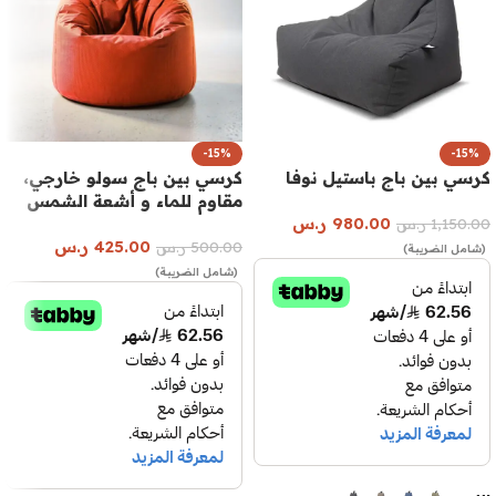
-15%
-15%
كرسي بين باج باستيل نوفا
كرسي بين باج سولو خارجي،
مقاوم للماء و أشعة الشمس
980.00
ر.س
1,150.00
ر.س
425.00
ر.س
500.00
ر.س
(شامل الضريبة)
(شامل الضريبة)