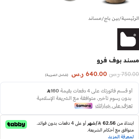
الرئيسية
/
بين باج
/
مساند
مسند بوف فرو
640.00
ر.س
750.00
ر.س
(شامل الضريبة)