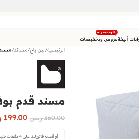
لفترة محدودة
نات أليفة
عروض وتخفيضات
الرئيسية
/
بين باج
/
مساند
/
مسند 
مسند قدم بوف
199.00
ر
360.00
ر.س