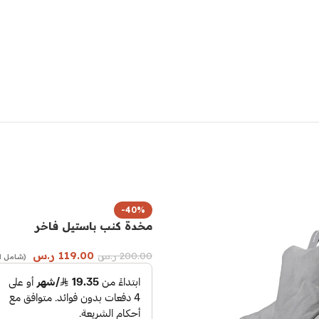
-40%
مخدة كنب باستيل فاخر
119.00
ر.س
200.00
ر.س
(شامل ا