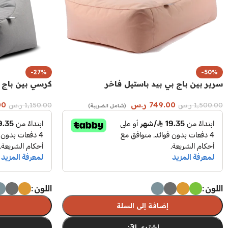
-27%
-50%
سرير بين باج بي بيد باستيل فاخر
كرسي بين باج ك
749.00
ر.س
00
1,500.00
ر.س
1,150.00
ر.س
(شامل الضريبة)
اللون
اللون
إضافة إلى السلة
اشتري الآن