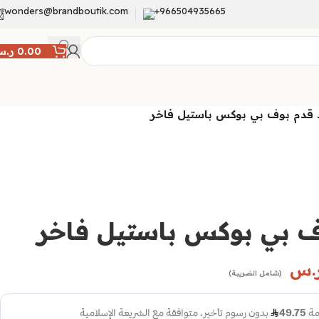
wonders@brandboutik.com
966504935665+
0.00
ر.
قدم بوف بي بوكس باستيل فاخر
 بي بوكس باستيل فاخر
.س
(شامل الضريبة)