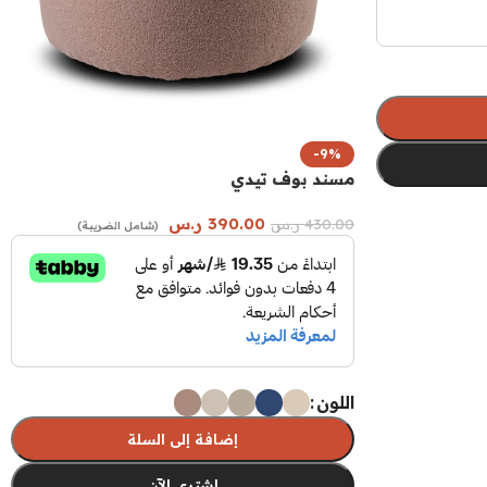
-9%
مسند بوف تيدي
390.00
ر.س
430.00
ر.س
(شامل الضريبة)
اللون
إضافة إلى السلة
اشتري الآن