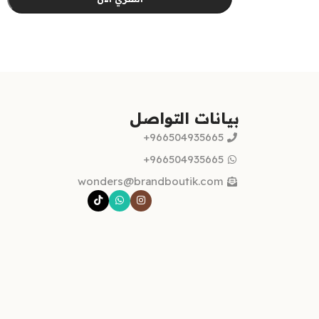
تحديد أحد الخيارات
بيانات التواصل
966504935665+
966504935665+
wonders@brandboutik.com