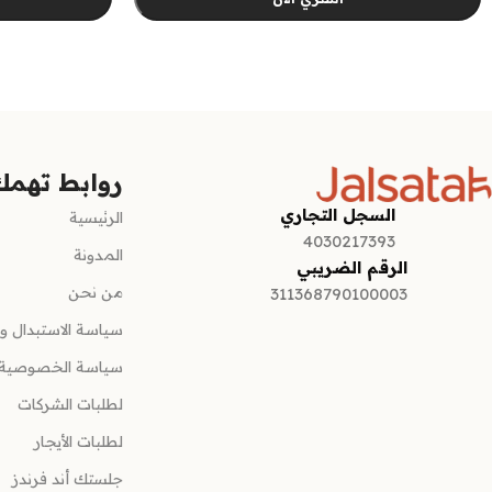
تحديد أحد الخيارات
تحديد أحد الخي
روابط تهمك
السجل التجاري
الرئيسية
4030217393
المدونة
الرقم الضريبي
من نحن
311368790100003
سياسة الاستبدال وا
سياسة الخصوصية
لطلبات الشركات
لطلبات الأيجار
جلستك أند فرندز