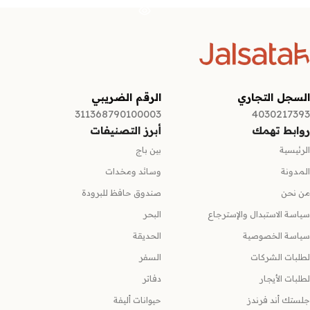
السجل التجاري
الرقم الضريبي
311368790100003
4030217393
روابط تهمك
أبرز التصنيفات
الرئيسية
بين باج
المدونة
وسائد ومخدات
من نحن
صندوق حافظ للبرودة
سياسة الاستبدال والإسترجاع
البحر
سياسة الخصوصية
الحديقة
لطلبات الشركات
السفر
لطلبات الأيجار
دفاتر
جلستك أند فرندز
حيوانات أليفة