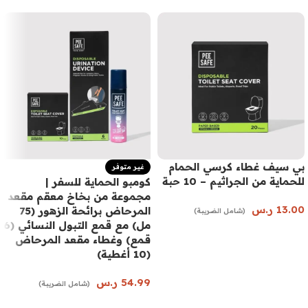
بي سيف غطاء كرسي الحمام
غير متوفر
للحماية من الجراثيم – 10 حبة
كومبو الحماية للسفر |
مجموعة من بخاخ معقم مقعد
13.00
ر.س
المرحاض برائحة الزهور (75
(شامل الضريبة)
مل) مع قمع التبول النسائي (6
إضافة إلى السلة
قمع) وغطاء مقعد المرحاض
(10 أغطية)
54.99
ر.س
(شامل الضريبة)
قراءة المزيد