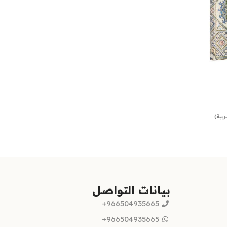
يبة)
بيانات التواصل
966504935665+
966504935665+