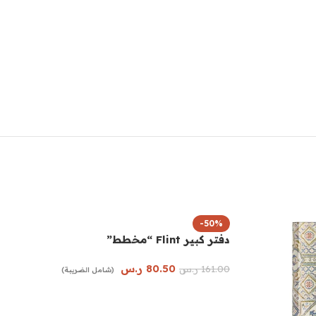
-50%
دفتر كبير Flint “مخطط”
80.50
ر.س
161.00
ر.س
(شامل الضريبة)
إضافة إلى السلة