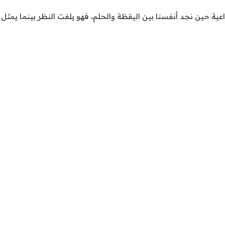
قدرة الإبداعية حين نجد أنفسنا بين اليقظة والحلم، فهو يلفت النظر بينما يمثل