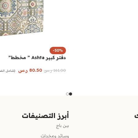
-50%
دفتر كبير Ashta ” مخطط”
80.50
ر.س
161.00
ر.س
(شامل الضر
إضافة إلى السلة
أبرز التصنيفات
بين باج
وسائد ومخدات