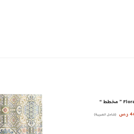
4
ر.س
(شامل الضريبة)
ة