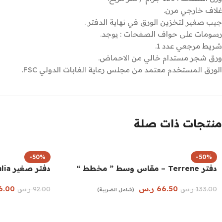
غلاف خارجي مرن.
جيب صغير لتخزين الورق في نهاية الدفتر .
رسومات على حواف الصفحات : يوجد.
شريط مرجعي عدد 1.
ورق شجر مستدام خالي من الاحماض.
الورق المستخدم معتمد من مجلس رعاية الغابات الدولي FSC.
منتجات ذات صلة
-50%
-50%
دفتر Terrene – مقاس وسط ” مخطط “
دفتر صغير Floralia ” مخطط “
66.50
ر.س
6.00
133.00
ر.س
92.00
ر.س
(شامل الضريبة)
إضافة إلى السلة
إضافة إلى السل