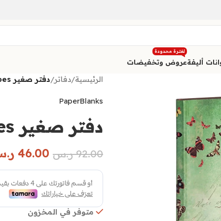
لفترة محدودة
نات أليفة
عروض وتخفيضات
الرئيسية
/
دفاتر
/
دفتر صغير Dreamscapes ” مخطط “
PaperBlanks
دفتر صغير Dreamscapes ” مخطط “
46.00
ر.
92.00
ر.س
متوفر في المخزون