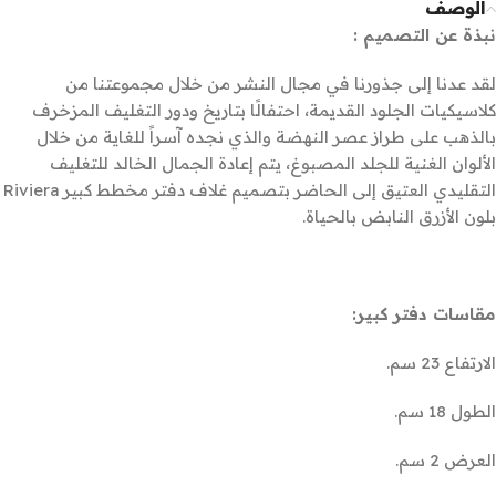
الوصف
نبذة عن التصميم :
لقد عدنا إلى جذورنا في مجال النشر من خلال مجموعتنا من
كلاسيكيات الجلود القديمة، احتفالًا بتاريخ ودور التغليف المزخرف
بالذهب على طراز عصر النهضة والذي نجده آسراً للغاية من خلال
الألوان الغنية للجلد المصبوغ، يتم إعادة الجمال الخالد للتغليف
التقليدي العتيق إلى الحاضر بتصميم غلاف دفتر مخطط كبير Riviera
بلون الأزرق النابض بالحياة.
مقاسات دفتر كبير:
الارتفاع 23 سم.
الطول 18 سم.
العرض 2 سم.