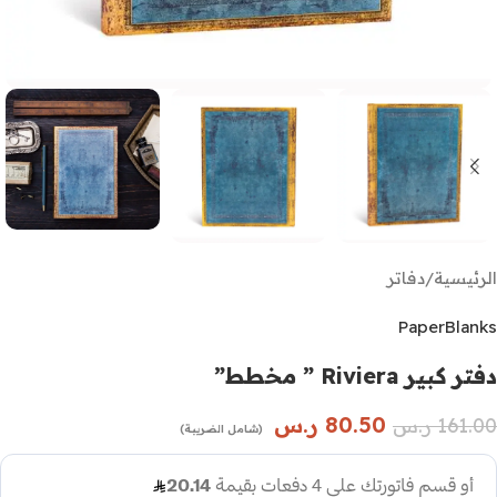
الرئيسية
/
دفاتر
PaperBlanks
دفتر كبير Riviera ” مخطط”
80.50
ر.س
161.00
ر.س
(شامل الضريبة)