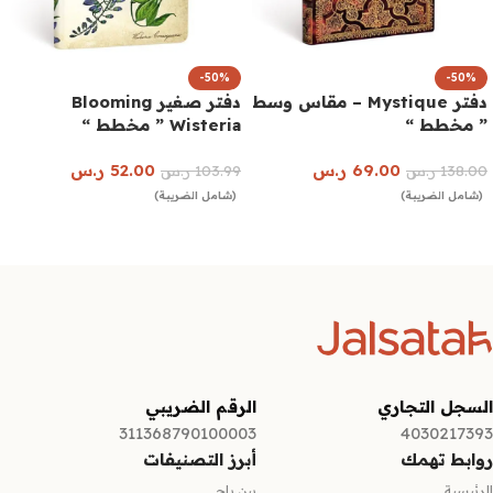
-50%
-50%
دفتر Mystique – مقاس وسط
دفتر صغير Blooming
” مخطط “
Wisteria ” مخطط “
69.00
ر.س
52.00
ر.س
138.00
ر.س
103.99
ر.س
(شامل الضريبة)
(شامل الضريبة)
إضافة إلى السلة
إضافة إلى السلة
السجل التجاري
الرقم الضريبي
311368790100003
4030217393
روابط تهمك
أبرز التصنيفات
الرئيسية
بين باج