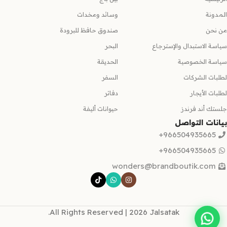
المدونة
وسائد ومخدات
من نحن
صندوق حافظ للبرودة
سياسة الاستبدال والإسترجاع
البحر
سياسة الخصوصية
الحديقة
لطلبات الشركات
السفر
لطلبات الأيجار
دفاتر
جلستك أند فرندز
حيوانات أليفة
بيانات التواصل
966504935665+
966504935665+
wonders@brandboutik.com
All Rights Reserved | 2026 Jalsatak.