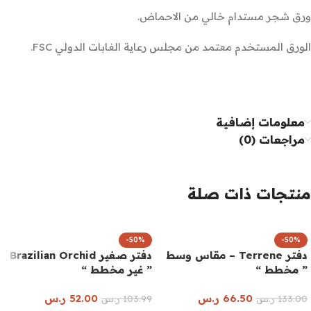
ورق شجر مستدام خالي من الاحماض.
الورق المستخدم معتمد من مجلس رعاية الغابات الدولي FSC.
معلومات إضافية
مراجعات (0)
منتجات ذات صلة
-50%
-50%
دفتر Terrene – مقاس وسط
دفتر صغير Brazilian Orchid
” مخطط “
” غير مخطط “
66.50
ر.س
52.00
ر.س
133.00
ر.س
103.99
ر.س