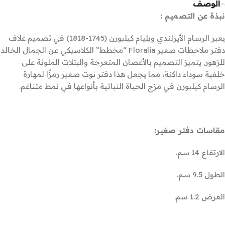
الوصف
نبذة عن التصميم :
يعبر الرسام الأيرلندي ويليام كيلبورن (1745-1818) في تصميم غلاف
دفتر ملاحظات صغير Floralia “مخطط” الكلاسيكي عن الجمال الخالد
للزهور. يتميز التصميم بالأغصان المتعرجة والبتلات الملونة على
خلفية سوداء داكنة، مما يجعل هذا دفتر نوت صغير رمزًا لمهارة
الرسام كيلبورن في مزج الحياة النباتية بأنواعها في نمط متناغم.
مقاسات دفتر صغير:
الارتفاع 14 سم.
الطول 9.5 سم.
العرض 1.2 سم.