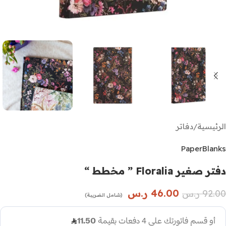
الرئيسية
/
دفاتر
PaperBlanks
دفتر صغير Floralia ” مخطط “
46.00
ر.س
92.00
ر.س
(شامل الضريبة)