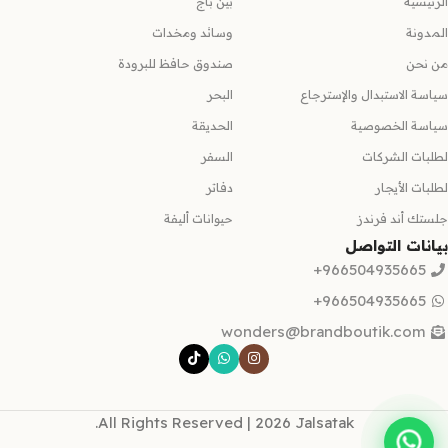
الرئيسية
بين باج
المدونة
وسائد ومخدات
من نحن
صندوق حافظ للبرودة
سياسة الاستبدال والإسترجاع
البحر
سياسة الخصوصية
الحديقة
لطلبات الشركات
السفر
لطلبات الأيجار
دفاتر
جلستك أند فرندز
حيوانات أليفة
بيانات التواصل
966504935665+
966504935665+
wonders@brandboutik.com
All Rights Reserved | 2026 Jalsatak.