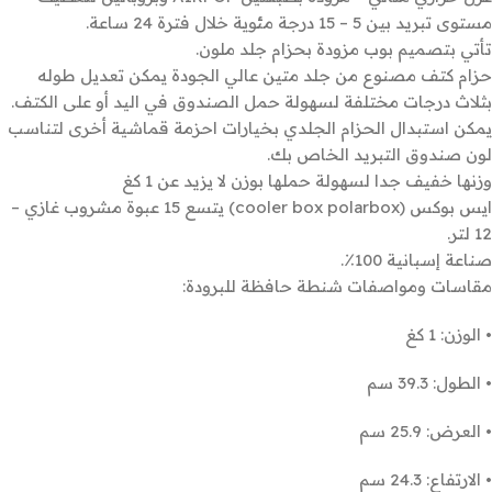
مستوى تبريد بين 5 – 15 درجة مئوية خلال فترة 24 ساعة.
تأتي بتصميم بوب مزودة بحزام جلد ملون.
حزام كتف مصنوع من جلد متين عالي الجودة يمكن تعديل طوله
بثلاث درجات مختلفة لسهولة حمل الصندوق في اليد أو على الكتف.
يمكن استبدال الحزام الجلدي بخيارات احزمة قماشية أخرى لتناسب
لون صندوق التبريد الخاص بك.
وزنها خفيف جدا لسهولة حملها بوزن لا يزيد عن 1 كغ
ايس بوكس (cooler box polarbox) يتسع 15 عبوة مشروب غازي –
12 لتر.
صناعة إسبانية 100٪.
مقاسات ومواصفات شنطة حافظة للبرودة:
• الوزن: 1 كغ
• الطول: 39.3 سم
• العرض: 25.9 سم
• الارتفاع: 24.3 سم