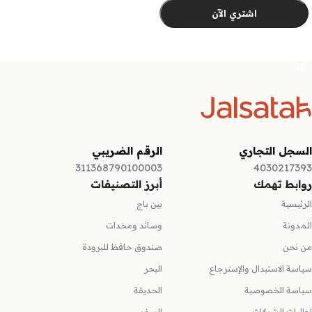
اشتري الآن
تحديد أحد الخيارات
السجل التجاري
الرقم الضريبي
311368790100003
4030217393
روابط تهمك
أبرز التصنيفات
الرئيسية
بين باج
المدونة
وسائد ومخدات
من نحن
صندوق حافظ للبرودة
سياسة الاستبدال والإسترجاع
البحر
سياسة الخصوصية
الحديقة
لطلبات الشركات
السفر