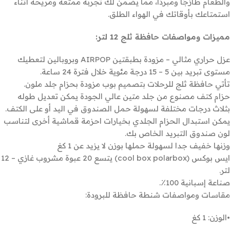
والطعام طازجًا ومبردًا، مما يضمن لك تجربة ممتعة ومريحة أثناء
استمتاعك بأوقاتك في الهواء الطلق.
مميزات ومواصفات حافظة ثلج 12 لتر:
عزل حراري مثالي – مزودة بطبقتين AIRPOP وبروبالين لتعطيك
مستوى تبريد بين 5 – 15 درجة مئوية خلال فترة 24 ساعة.
تأتي حافظة ثلج للرحلات بتصميم بوب مزودة بحزام جلد ملون.
حزام كتف مصنوع من جلد متين عالي الجودة يمكن تعديل طوله
بثلاث درجات مختلفة لسهولة حمل الصندوق في اليد أو على الكتف.
يمكن استبدال الحزام الجلدي بخيارات احزمة قماشية أخرى لتناسب
لون صندوق التبريد الخاص بك.
وزنها خفيف جدا لسهولة حملها بوزن لا يزيد عن 1 كغ
ايس بوكس (cool box polarbox) يتسع 20 عبوة مشروب غازي – 12
لتر.
صناعة إسبانية 100٪.
مقاسات ومواصفات شنطة حافظة للبرودة:
•الوزن: 1 كغ