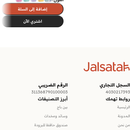
إضافة إلى السلة
اشتري الآن
تحديد أحد الخيارات
السجل التجاري
الرقم الضريبي
311368790100003
4030217393
روابط تهمك
أبرز التصنيفات
الرئيسية
بين باج
المدونة
وسائد ومخدات
من نحن
صندوق حافظ للبرودة