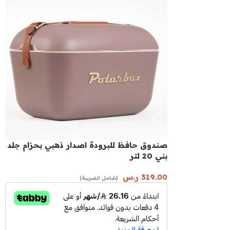
صندوق حافظ للبرودة اصدار ذهبي بحزام جلد
بني 20 لتر
319.00
ر.س
(شامل الضريبة)