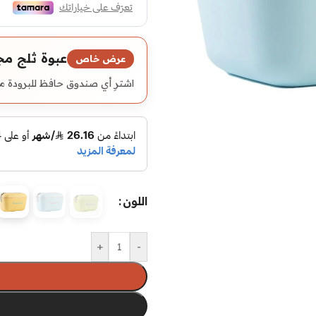
عبوة ثلج مج
عرض خاص
اشترِ أي صندوق حافظ للبرودة مؤ
اللون
+
-