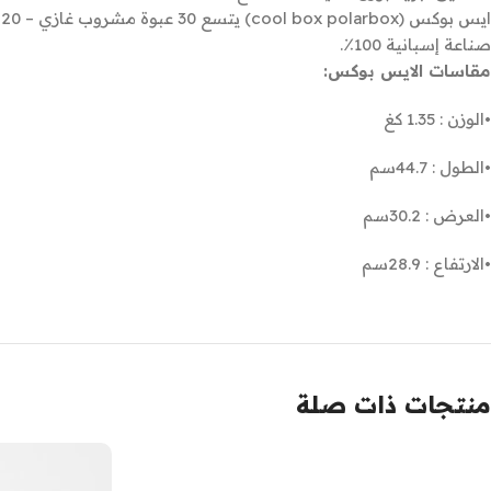
ايس بوكس (cool box polarbox) يتسع 30 عبوة مشروب غازي – 20 لتر.
صناعة إسبانية 100٪.
مقاسات الايس بوكس:
•الوزن : 1.35 كغ
•الطول : 44.7سم
•العرض : 30.2سم
•الارتفاع : 28.9سم
منتجات ذات صلة