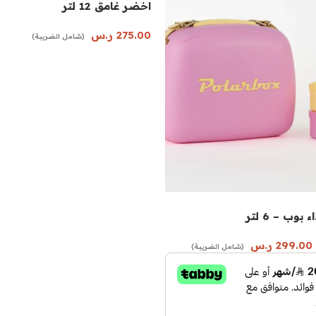
اخضر غامق 12 لتر
275.00
ر.س
(شامل الضريبة)
إضافة إلى السلة
وب – 6 لتر
299.00
ر.س
(شامل الضريبة)