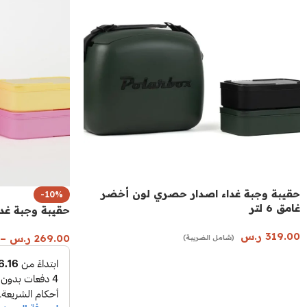
حقيبة وجبة غداء اصدار حصري لون أخضر
-10%
غامق 6 لتر
حقيبة وجبة غداء ب
319.00
ر.س
269.00
ر.س
–
(شامل الضريبة)
إضافة إلى السلة