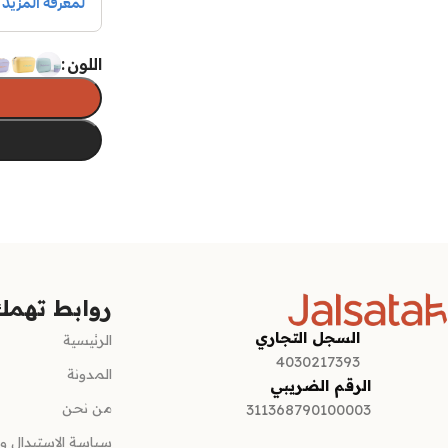
اللون
تحديد أحد الخي
روابط تهمك
السجل التجاري
الرئيسية
4030217393
المدونة
الرقم الضريبي
من نحن
311368790100003
سياسة الاستبدال وا