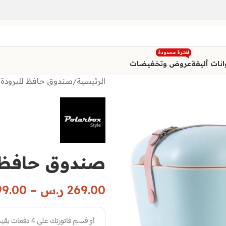
لفترة محدودة
نات أليفة
عروض وتخفيضات
الرئيسية
/
صندوق حافظ للبرودة
/
صندوق حافظ للبر
269.00
ر.س
–
99.00