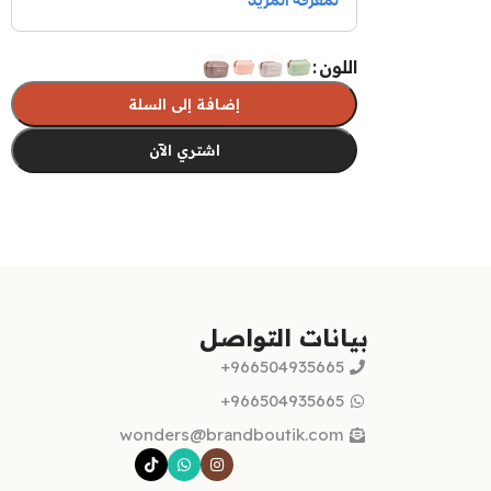
اللون
إضافة إلى السلة
اشتري الآن
تحديد أحد الخيارات
بيانات التواصل
966504935665+
966504935665+
wonders@brandboutik.com