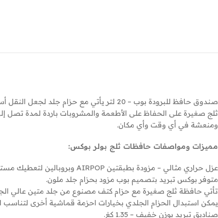
صندوق حافظ للبرودة بوب – 20 لتر يأتي مع
ومنعشة في أي وقت وأي مكان.
مميزات ومواصفات حافظات ثلج بولر بوكس:
عزل حراري مثالي – مزودة بطبقتين AIRPOP وبروبالين لتعطيك مستوى تبريد بين 5 – 15 درجة مئوية خلال فترة 24 ساعة.
متوفر بوكس تبريد بتصميم بوب مزود بحزام جلد ملون.
تأتي حافظة ثلج صغيرة مع حزام كتف مصنوع من جلد متين عالي الجو
يمكن استبدال الحزام الجلدي بخيارات احزمة قماشية أخرى لتناسب 
صناديق تبريد بوزن خفيف – 1.35 كغ.