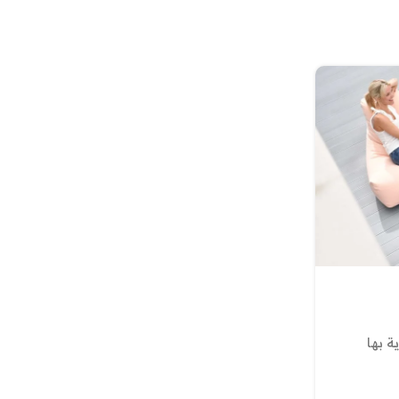
25 ديسمبر 2025
مقاسات البين باج
ة بها
في الواقع مقاسات البين باج غير ثابتة بل وتخت
هناك أنواع كراسي بين باق مخصصة للكبار و...
متابعة القراءة