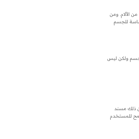
ن الآلام. ومن
حساسة للجسم
لجسم ولكن ليس
من ذلك مسند
يسمح للمستخدم