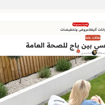
لفترة محدودة
نات أليفة
عروض وتخفيضات
مقالات عامة
0
سطة
محسن