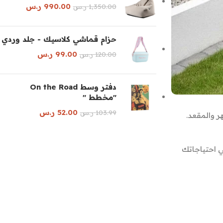
990.00
ر.س
1,350.00
ر.س
حزام قماشي كلاسيك - جلد وردي
99.00
ر.س
120.00
ر.س
دفتر وسط On the Road
"مخطط "
52.00
ر.س
103.99
ر.س
ر والمقعد.
ي احتياجاتك