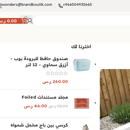
wonders@brandboutik.com
966504935665+
0.00
ر.
اخترنا لك
صندوق حافظ للبرودة بوب -
أزرق سماوي - 12 لتر
260.00
ر.س
مجلد مستندات Foiled
46.00
ر.س
92.00
ر.س
كرسي بين باج مخمل شمواه