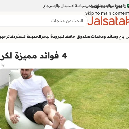
العربية
المدونة
Skip to navigation
من نحن
سياسة الاستبدال والإسترجاع
Skip to main content
ن باج
وسائد ومخدات
صندوق حافظ للبرودة
البحر
الحديقة
السفر
دفاتر
حيوا
4 فوائد مميزة لكرسي بين باج للصحة العامة
بوا