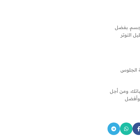
للجسم. بفضل
ل التوتر
ة الجلوس
باتك. ومن أجل
 وأفضل