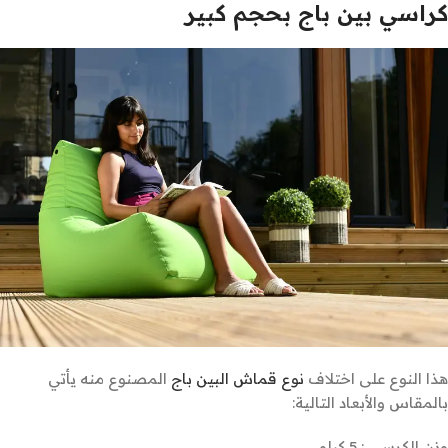
كراسي بين باج بحجم كبير
هذا النوع على اختلاف
نوع قماش البين باج
المصنوع منه يأتي
بالمقاس والأبعاد التالية:
وزن الكرسي : 5 كيلو.