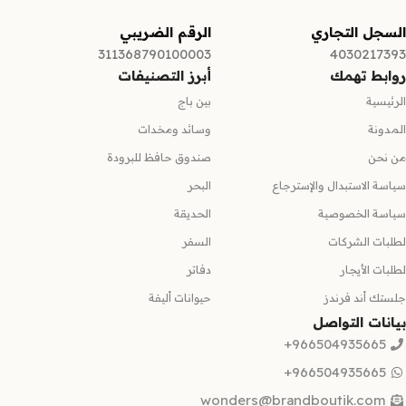
السجل التجاري
الرقم الضريبي
311368790100003
4030217393
روابط تهمك
أبرز التصنيفات
الرئيسية
بين باج
المدونة
وسائد ومخدات
من نحن
صندوق حافظ للبرودة
سياسة الاستبدال والإسترجاع
البحر
سياسة الخصوصية
الحديقة
لطلبات الشركات
السفر
لطلبات الأيجار
دفاتر
جلستك أند فرندز
حيوانات أليفة
بيانات التواصل
966504935665+
966504935665+
wonders@brandboutik.com