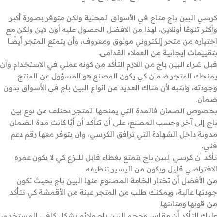
كرسي البين باج متاح في الأسواق المحلية ولكن متوفر بصورة أكبر
وأكثر تنوعًا أونلاين، لهذا من الافضل الحصول عليه أون لاين ولكن مع
اختياره من متجر إلكتروني موثوق ومعروف، وأن يتمتع المتجر أيضًا
بتقييمات إيجابية من العملاء القدامى.
قبل شراء البين باج من اللازم التأكد من كونه عملي في الاستخدام وأن
يمنحك المتجر ضمان كي يكون المصنع هو المسؤول عن المنتج
وجودته، وانتبه لأن هناك العديد من انواع البين باج في الأسواق بدون
ضمان.
بخصوص الضمان فالمدة التي يمنحها المتجر تختلف من نوع بين
باج إلى آخر وحسب المصنع، على أن تتأكد أن أيًا كانت مدة الضمان
مدونة داخل الشهادة التي ترافق الكرسي، وان يتوفر معها رقم دعم
فني.
تأكد أن كرسي البين باج يتمتع بغطاء قابل للنزع كي لا يكون عمره
الافتراضي قليل ويكون من اليسير تنظيفه.
من الأفضل أن تختار الخامة المصنوع منها البين باج بحيث تكون
جودتها عالية، ويمكنك طلب من المتجر عينة من الأقمشة كي تتأكد
من قوتها ومتانتها.
عليك التأكد أن مقاس وحجم البين باج ملائم بشكل كافي للمستخدم،