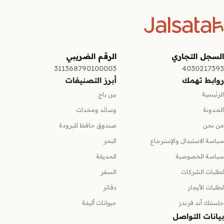
السجل التجاري
الرقم الضريبي
311368790100003
4030217393
روابط تهمك
أبرز التصنيفات
الرئيسية
بين باج
المدونة
وسائد ومخدات
من نحن
صندوق حافظ للبرودة
سياسة الاستبدال والإسترجاع
البحر
سياسة الخصوصية
الحديقة
لطلبات الشركات
السفر
لطلبات الأيجار
دفاتر
جلستك أند فرندز
حيوانات أليفة
بيانات التواصل