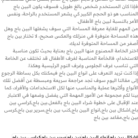
فإذا كان المستخدم شخص بالغ طويل، فسوف يكون البين باج
المناسب هو ذو الحجم الكبير كي يشعر المستخدم بالراحة، ونفس
الأمر بالنسبة لبين باج الأطفال.
من المهم للغاية معرفة المساحة التي سوف يشغلها البين باج وهل
هذه المساحة متوفرة في منزلك والعكس صحيح، لا تختار بين باج
أصغر من المساحة المتوفرة لديك.
اختر الخامة المصنوع منها البين باج بعناية بحيث تكون مناسبة
للاستخدام، فالخاَمة المناسبة لغرف الأطفال قد تختلف عن الخامة
التي تناسب غرف الجلوس وغرف النوم الرئيسية وهكذا.
إذا كنت تريد التعرف على انواع البين باج فيمكنك بكل بساطة الرجوع
إلى مقالنا اليوم سوف تجد مراجعة سريعة ومبسطة عن أفضل تلك
الأنواع وأكثرها عملية والمناسب منها لكل الاستخدامات والأفراد، كما
بينا لكم مجموعة من الأمور المهمة التي يفضل وضعها في الاعتبار
عند الإقبال على خطوة شراء البين باج بالفعل.بين باج,كراسي بين
باج,اشكال بين باج,انواع البين باج,كنب بين باج,سرير بين باج,كرسى
بين باج,مقاعد بين باج
اشكال بين باج
انواع البين باج
بين باج
سرير بين باج
كراسي بين باج