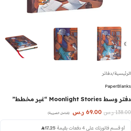
الرئيسية
/
دفاتر
PaperBlanks
دفتر وسط Moonlight Stories “غير مخطط”
69.00
ر.س
138.00
ر.س
(شامل الضريبة)