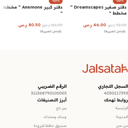
-50%
-50%
دفتر صغير Dreamscapes ”
دفتر كبير Anemone ” مخطط
مخطط “
“
46.00
ر.س
80.50
ر.س
92.00
ر.س
161.00
ر.س
(شامل الضريبة)
(شامل الضريبة)
إضافة إلى السلة
إضافة إلى السلة
السجل التجاري
الرقم الضريبي
311368790100003
4030217393
روابط تهمك
أبرز التصنيفات
الرئيسية
بين باج
المدونة
وسائد ومخدات
من نحن
صندوق حافظ للبرودة