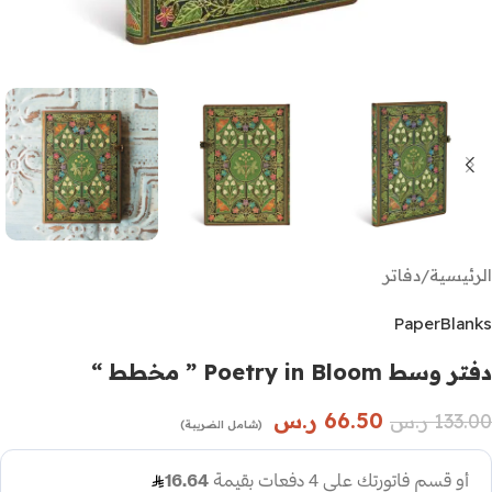
الرئيسية
/
دفاتر
PaperBlanks
دفتر وسط Poetry in Bloom ” مخطط “
66.50
ر.س
133.00
ر.س
(شامل الضريبة)