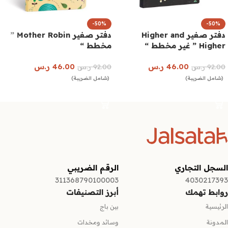
-50%
-50%
دفتر صغير Higher and
دفتر صغير Mother Robin ”
Higher ” غير مخطط “
مخطط “
46.00
ر.س
46.00
ر.س
92.00
ر.س
92.00
ر.س
(شامل الضريبة)
(شامل الضريبة)
إضافة إلى السلة
إضافة إلى السلة
السجل التجاري
الرقم الضريبي
311368790100003
4030217393
روابط تهمك
أبرز التصنيفات
الرئيسية
بين باج
المدونة
وسائد ومخدات