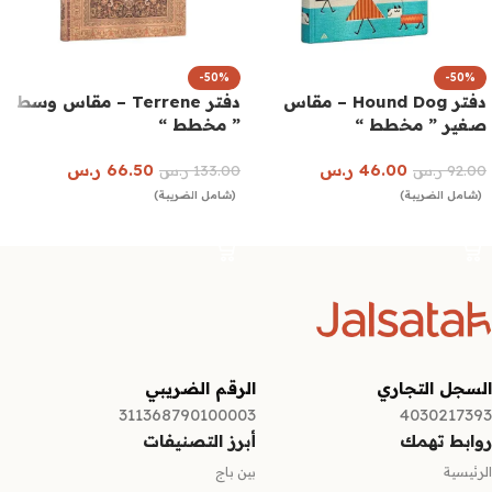
-50%
-50%
دفتر Hound Dog – مقاس
دفتر Terrene – مقاس وسط
صغير ” مخطط “
” مخطط “
46.00
ر.س
66.50
ر.س
92.00
ر.س
133.00
ر.س
(شامل الضريبة)
(شامل الضريبة)
إضافة إلى السلة
إضافة إلى السلة
السجل التجاري
الرقم الضريبي
311368790100003
4030217393
روابط تهمك
أبرز التصنيفات
الرئيسية
بين باج