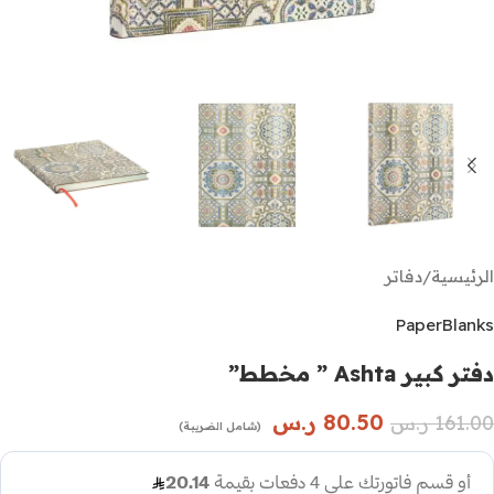
الرئيسية
/
دفاتر
PaperBlanks
دفتر كبير Ashta ” مخطط”
80.50
ر.س
161.00
ر.س
(شامل الضريبة)