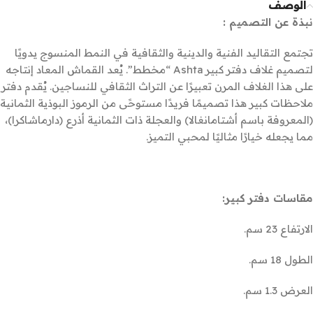
الوصف
نبذة عن التصميم :
تجتمع التقاليد الفنية والدينية والثقافية في النمط المنسوج يدويًا
لتصميم غلاف دفتر كبير Ashta “مخطط”. يُعد القماش المعاد إنتاجه
على هذا الغلاف المرن تعبيرًا عن التراث الثقافي للنساجين. يُقدم دفتر
ملاحظات كبير هذا تصميمًا فريدًا مستوحًى من الرموز البوذية الثمانية
(المعروفة باسم أشتامانغالا) والعجلة ذات الثمانية أذرع (دارماشاكرا)،
مما يجعله خيارًا مثاليًا لمحبي التميز.
مقاسات دفتر كبير:
الارتفاع 23 سم.
الطول 18 سم.
العرض 1.3 سم.