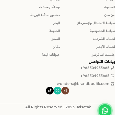
المدونة
وسائد ومخدات
من نحن
صندوق حافظ للبرودة
سياسة الاستبدال والإسترجاع
البحر
سياسة الخصوصية
الحديقة
لطلبات الشركات
السفر
لطلبات الأيجار
دفاتر
جلستك أند فرندز
حيوانات أليفة
بيانات التواصل
966504935665+
966504935665+
wonders@brandboutik.com
All Rights Reserved | 2026 Jalsatak.