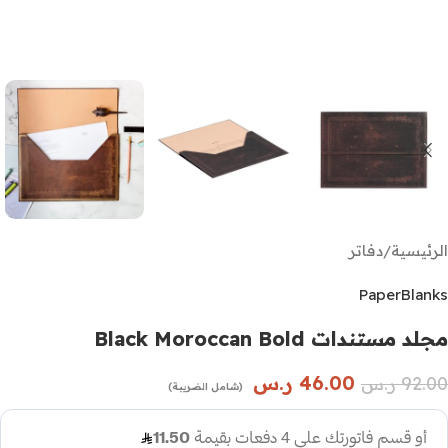
الرئيسية
/
دفاتر
PaperBlanks
مجلد مستندات Black Moroccan Bold
46.00
ر.س
92.00
ر.س
(شامل الضريبة)