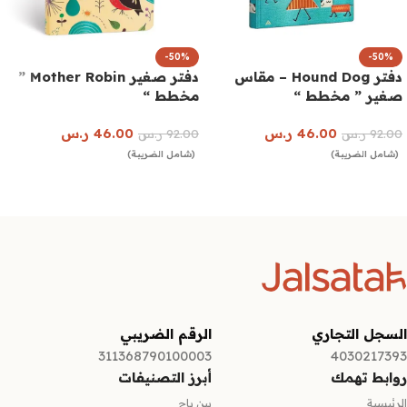
-50%
-50%
دفتر Hound Dog – مقاس
دفتر صغير Mother Robin ”
صغير ” مخطط “
مخطط “
46.00
ر.س
46.00
ر.س
92.00
ر.س
92.00
ر.س
(شامل الضريبة)
(شامل الضريبة)
إضافة إلى السلة
إضافة إلى السلة
السجل التجاري
الرقم الضريبي
311368790100003
4030217393
روابط تهمك
أبرز التصنيفات
الرئيسية
بين باج